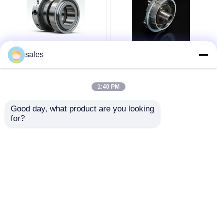
4D29G31-04003
4D29G31-04100 হাই
sales
হেলিকপ্টার ফর্কলিফ্টের জন্য
পাওয়ার ডিজেল ফর্কলিফ্টের জন্য
দ্বিতীয় কম্প্রেশন রিং 3.5 টন
তেল রিং 4t
1:40 PM
ভালো দাম
ভালো দাম
Good day, what product are you looking 
for?
আমাদের সাথে যোগাযোগ করুন
আমাদের সাথে যোগাযোগ করুন
আরো দেখুন
বাড়ি
আমাদের সম্পর্কে
আমাদের সাথে যোগাযোগ করুন
Desktop Site
সাইট ম্যাপ
Privacy Policy