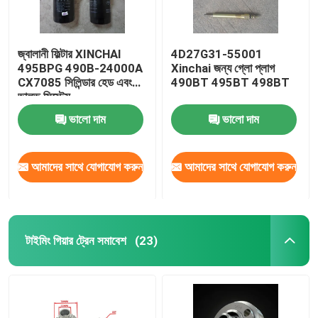
জ্বালানী ফিল্টার XINCHAI
4D27G31-55001
495BPG 490B-24000A
Xinchai জন্য গ্লো প্লাগ
CX7085 সিলিন্ডার হেড এবং
490BT 495BT 498BT
ভালভ সিস্টেম
ভালো দাম
ভালো দাম
আমাদের সাথে যোগাযোগ করুন
আমাদের সাথে যোগাযোগ করুন
টাইমিং গিয়ার ট্রেন সমাবেশ
(23)