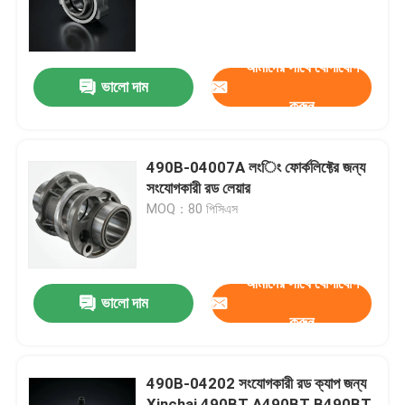
আমাদের সম্পর্কে
আমাদের সাথে যোগাযোগ
ভালো দাম
করুন
কারখানা ভ্রমণ
গুণমান নিয়ন্ত্রণ
490B-04007A লংিং ফোর্কলিফ্টের জন্য
সংযোগকারী রড লেয়ার
MOQ：80 পিসিএস
আমাদের সাথে যোগাযোগ
উদ্ধৃতির জন্য আবেদন
আমাদের সাথে যোগাযোগ
ভালো দাম
করুন
ইঞ্জিন সমাবেশ
490B-04202 সংযোগকারী রড ক্যাপ জন্য
ইঞ্জিন ব্লক সমাবেশ এবং আনুষাঙ্গিক
Xinchai 490BT A490BT B490BT