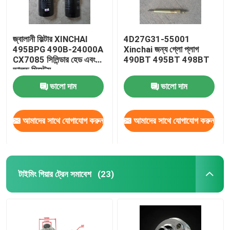
জ্বালানী ফিল্টার XINCHAI
4D27G31-55001
495BPG 490B-24000A
Xinchai জন্য গ্লো প্লাগ
CX7085 সিলিন্ডার হেড এবং
490BT 495BT 498BT
ভালভ সিস্টেম
ভালো দাম
ভালো দাম
আমাদের সাথে যোগাযোগ করুন
আমাদের সাথে যোগাযোগ করুন
টাইমিং গিয়ার ট্রেন সমাবেশ
(23)