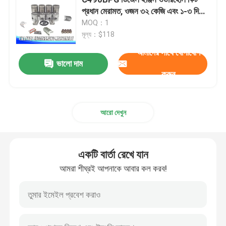
প্রধান মেরামত, ওজন ৩২ কেজি এবং ১-৩ দিনের
ডেলিভারি
MOQ：1
সিলিন্ডার হেড এবং ভালভ সিস্টেম সমাবেশ
মূল্য：$118
আমাদের সাথে যোগাযোগ
টাইমিং গিয়ার ট্রেন সমাবেশ
ভালো দাম
করুন
পিস্টন এবং সংযোগকারী রড সমাবেশ
আরো দেখুন
ক্র্যাঙ্কশ্যাফ্ট সমাবেশ
একটি বার্তা রেখে যান
ফ্লাইহুইল সমাবেশ
আমরা শীঘ্রই আপনাকে আবার কল করব!
জ্বালানী সরবরাহ সিস্টেমের সমাবেশ
সার্কিট গ্রুপ সভা