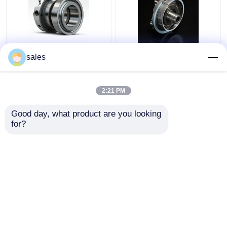
4D29G31-04003
4D29G31-04100 হাই
sales
হেলিকপ্টার ফর্কলিফ্টের জন্য
পাওয়ার ডিজেল ফর্কলিফ্টের জন্য
দ্বিতীয় কম্প্রেশন রিং 3.5 টন
তেল রিং 4t
2:21 PM
ভালো দাম
ভালো দাম
Good day, what product are you looking 
for?
আমাদের সাথে যোগাযোগ করুন
আমাদের সাথে যোগাযোগ করুন
আরো দেখুন
বাড়ি
আমাদের সম্পর্কে
আমাদের সাথে যোগাযোগ করুন
Desktop Site
সাইট ম্যাপ
Privacy Policy