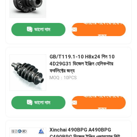
আমাদের সম্পর্কে
আমাদের সাথে যোগাযোগ
ভালো দাম
করুন
কারখানা ভ্রমণ
গুণমান নিয়ন্ত্রণ
GB/T119.1-10 H8x24 পিন 10
4D29G31 ডিজেল ইঞ্জিন হেলিকপ্টার
ফর্কলিফ্টের জন্য
আমাদের সাথে যোগাযোগ
MOQ：10PCS
উদ্ধৃতির জন্য আবেদন
আমাদের সাথে যোগাযোগ
ভালো দাম
করুন
ইঞ্জিন সমাবেশ
Xinchai 490BPG A490BPG
ইঞ্জিন ব্লক সমাবেশ এবং আনুষাঙ্গিক
C490BPG ডিজেল ইঞ্জিন ওভারহোল কিট