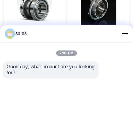
4D29G31-04003
4D29G31-04100 হাই
sales
হেলিকপ্টার ফর্কলিফ্টের জন্য
পাওয়ার ডিজেল ফর্কলিফ্টের জন্য
দ্বিতীয় কম্প্রেশন রিং 3.5 টন
তেল রিং 4t
7:01 PM
ভালো দাম
ভালো দাম
Good day, what product are you looking 
for?
আমাদের সাথে যোগাযোগ করুন
আমাদের সাথে যোগাযোগ করুন
আরো দেখুন
বাড়ি
আমাদের সম্পর্কে
আমাদের সাথে যোগাযোগ করুন
Desktop Site
সাইট ম্যাপ
Privacy Policy