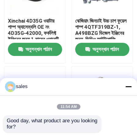
আমাদের সম্পর্কে
Xinchai 4D35G ওয়াটার
ঝেজিয়াং জিনচাই উচ্চ চাপ ফুয়েল
পাম্প অ্যাসেম্বলি OE নং
পাম্প 4QTF319BZ-1,
4D35G-42000, ফর্কলিফ্ট
A498BZG ডিজেল ইঞ্জিনের
কারখানা ভ্রমণ
ইঞ্জিনের জন্য 1 মাসের ওয়ারেন্টি
জন্য, ভিডিও আউটগোয়িং-
সহ
ইনস্পেকশন সহ
অনুসন্ধান পাঠান
অনুসন্ধান পাঠান
গুণমান নিয়ন্ত্রণ
আমাদের সাথে যোগাযোগ
sales
উদ্ধৃতির জন্য আবেদন
11:54 AM
ইঞ্জিন সমাবেশ
Good day, what product are you looking 
for?
ফর্কলিফটের জন্য Xinchai
CPCD15 CPCD10
ইঞ্জিন ব্লক সমাবেশ এবং আনুষাঙ্গিক
4D35G ওয়াটার পাম্প
ফর্কলিফ্টগুলির NB485BPG