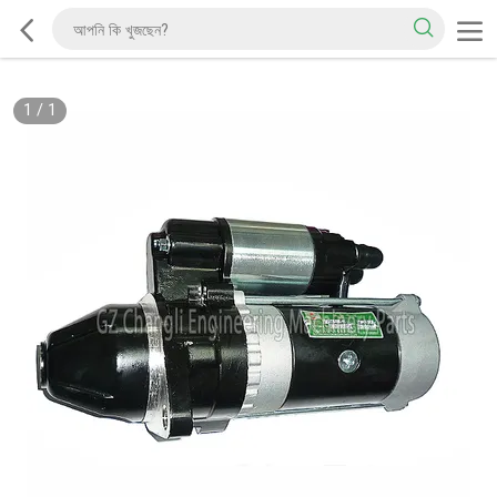
1
/
1