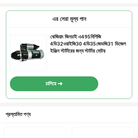
এর সেরা মূল্য পান
ঝেজিয়াং জিনচাই এ495বিপিজি
4ডি32ওয়াইজি30 4ডি35জেডজি31 ডিজেল
ইঞ্জিন স্টার্টারের জন্য স্টার্টার মোটর
চালিয়ে
প্রস্তাবিত পণ্য