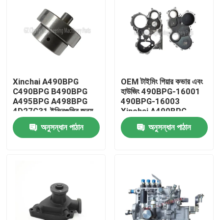
Xinchai A490BPG
OEM টাইমিং গিয়ার কভার এবং
C490BPG B490BPG
হাউজিং 490BPG-16001
A495BPG A498BPG
490BPG-16003
4D27G31 ইঞ্জিনগুলির জন্য
Xinchai A490BPG
OEM 490B-02004
4D27G31 ফর্কলিফটের জন্য
অনুসন্ধান পাঠান
অনুসন্ধান পাঠান
আইডল গিয়ার শ্যাফ্ট, 3 মাসের
ওয়ারেন্টি সহ
বাড়ি
পণ্য
ভিডিও